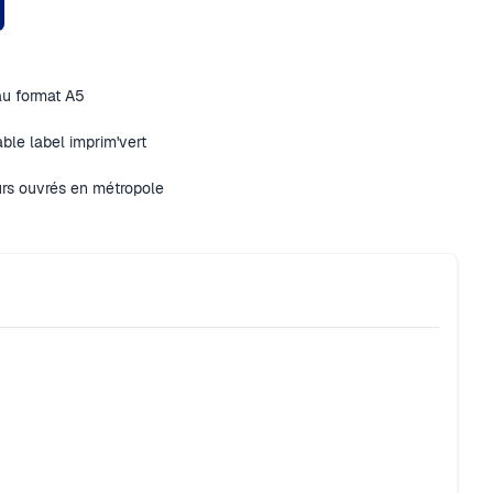
au format A5
ble label imprim'vert
urs ouvrés en métropole