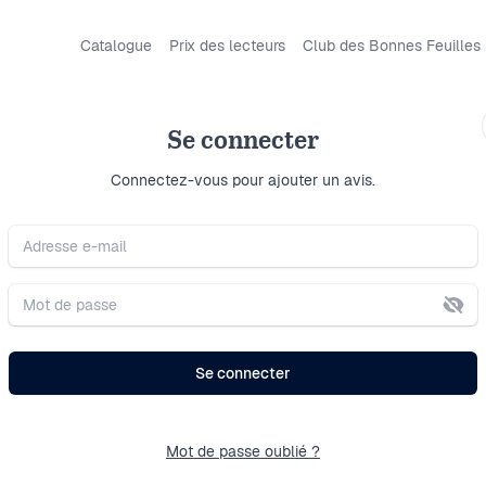
Catalogue
Prix des lecteurs
Club des Bonnes Feuilles
Tommy
Se connecter
Se connecter
Connectez-vous pour ajouter un avis.
Balade 
Adresse e-mail
« Les choses se bousc
Mot de passe
L’émotion tire à l’av
La raison devient mal
Maquille l’émotion a
Se connecter
Ce passage est issu d
brillamment la trame 
Mot de passe oublié ?
rapports aux phénomè