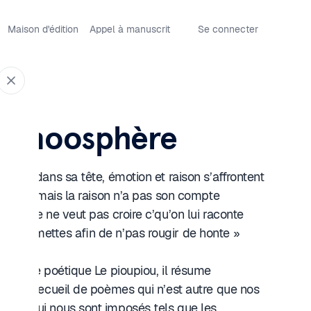
Maison d'édition
Appel à manuscrit
Se connecter
en noosphère
ulent dans sa tête, émotion et raison s’affrontent
euglette mais la raison n’a pas son compte
honnête ne veut pas croire c’qu’on lui raconte
ux pommettes afin de n’pas rougir de honte »
u texte poétique Le pioupiou, il résume
de ce recueil de poèmes qui n’est autre que nos
nes qui nous sont imposés tels que les