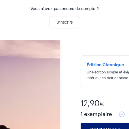
sentiments, les rêveri
Vous n'avez pas encore de compte ?
Nous sommes tous co
S'inscrire
quotidien, mais quel
pour les apprivoiser l
Édition Classique
Une édition simple et él
intérieur en noir et blanc
12,90
€
1
exemplaire