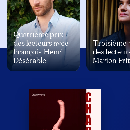
Quatrième prix
des lecteurs avec
Troisième 
François-Henri
des lecteur
Désérable
Marion Fri