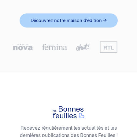
Découvrez notre maison d'édition
→
Footer
Les Bonnes Feuilles
Recevez régulièrement les actualités et les
dernières publications des Bonnes Feuilles !