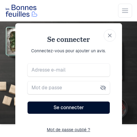
Les Bonnes Feuilles
Open
Se connecter
Se connecter
Connectez-vous pour ajouter un avis.
Adresse e-mail
Mot de passe
Se connecter
Mot de passe oublié ?