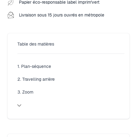
Papier éco-responsable label imprim'vert
Livraison sous 15 jours ouvrés en métropole
Table des matières
1. Plan-séquence
2. Travelling arrière
3. Zoom
Close modal