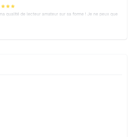
 ma qualité de lecteur amateur sur sa forme ! Je ne peux que
tit soir d'hiver tranquille chez soi :-)