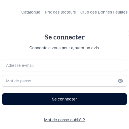
Catalogue
Prix des lecteurs
Club des Bonnes Feuilles
Louise McCart
Se connecter
Se connecter
Connectez-vous pour ajouter un avis.
Opalesc
Adresse e-mail
« Il faut prendre le t
Mot de passe
Dilaté dans la pupil
Se connecter
Plisser les yeux pour
Aux lettres qui se serr
Mot de passe oublié ?