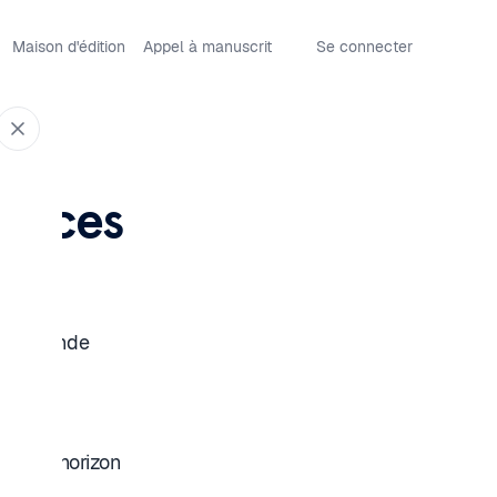
Maison d'édition
Appel à manuscrit
Se connecter
hy
ences
emps
le du monde
 goûter
ent à l’horizon