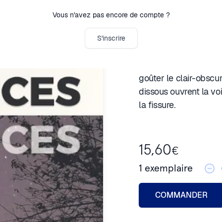
Mots semés en poudre
Vous n'avez pas encore de compte ?
S'inscrire
Ce recueil invite à un
goûter le clair-obscu
dissous ouvrent la voi
la fissure.
15,60
€
1
exemplaire
COMMANDER