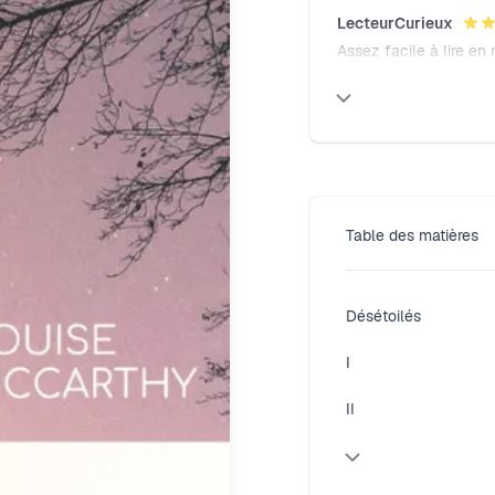
LecteurCurieux
Assez facile à lire en
recommander pour un pe
Table des matières
Désétoilés
I
II