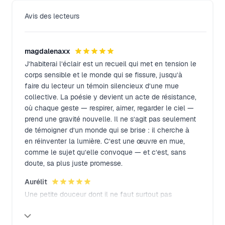
Avis des lecteurs
magdalenaxx
J’habiterai l’éclair est un recueil qui met en tension le
corps sensible et le monde qui se fissure, jusqu’à
faire du lecteur un témoin silencieux d’une mue
collective. La poésie y devient un acte de résistance,
où chaque geste — respirer, aimer, regarder le ciel —
prend une gravité nouvelle. Il ne s’agit pas seulement
de témoigner d’un monde qui se brise : il cherche à
en réinventer la lumière. C’est une œuvre en mue,
comme le sujet qu’elle convoque — et c’est, sans
doute, sa plus juste promesse.
Close modal
Aurélit
Une petite douceur dont il ne faut surtout pas
s’abstenir. Une plume avisée, des textes à la fois
tendre et impactant…je recommande les yeux fermés