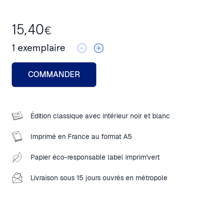
15,40
€
1
exemplaire
COMMANDER
Édition classique avec intérieur noir et blanc
Imprimé en France au format A5
Papier éco-responsable label imprim'vert
Livraison sous 15 jours ouvrés en métropole
Close modal