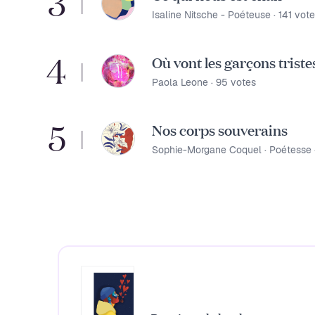
3
|
Isaline Nitsche - Poéteuse
141
vote
4
Où vont les garçons triste
|
Paola Leone
95
votes
5
Nos corps souverains
|
Sophie-Morgane Coquel · Poétesse