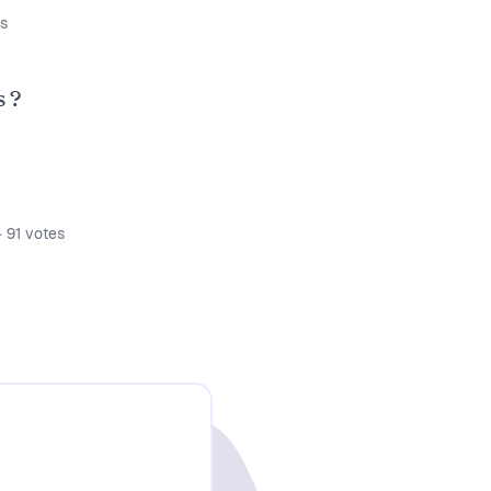
s
s ?
91
votes