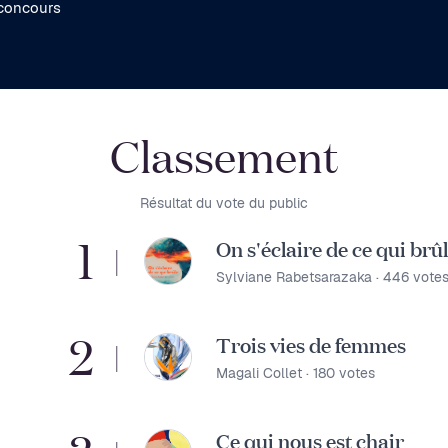
 concours
Classement
Résultat du vote du public
1
On s'éclaire de ce qui brû
|
Sylviane Rabetsarazaka
446
vote
2
Trois vies de femmes
|
Magali Collet
180
votes
Ce qui nous est chair