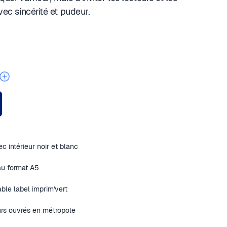
avec sincérité et pudeur.
c intérieur noir et blanc
au format A5
ble label imprim'vert
urs ouvrés en métropole