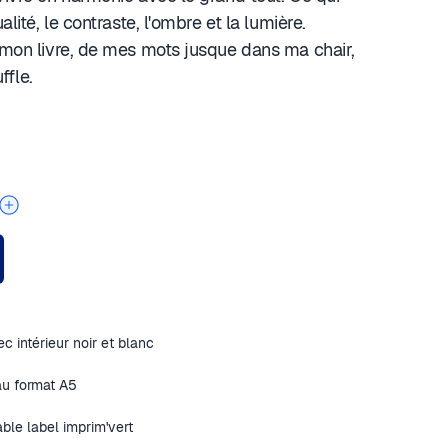
ualité, le contraste, l'ombre et la lumière.
e mon livre, de mes mots jusque dans ma chair,
fle.
c intérieur noir et blanc
au format A5
ble label imprim'vert