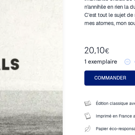
n'annihile en rien la d
C’est tout le sujet d
mes atomes, mon souf
20,10
€
1
exemplaire
COMMANDER
Édition classique ave
Imprimé en France 
Papier éco-responsa