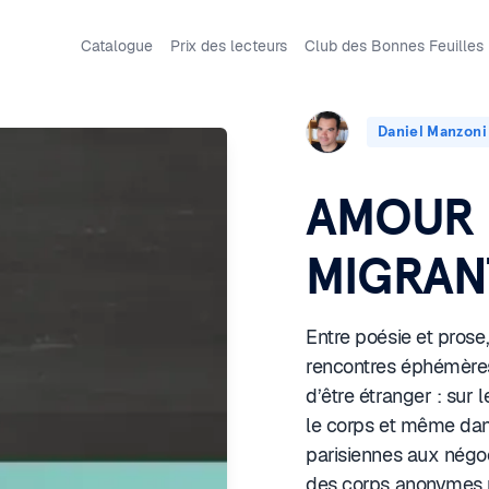
Catalogue
Prix des lecteurs
Club des Bonnes Feuilles
Daniel Manzoni
AMOUR 
MIGRAN
Entre poésie et prose,
rencontres éphémères
d’être étranger : sur l
le corps et même dans
parisiennes aux négoc
des corps anonymes r