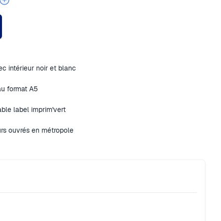
c intérieur noir et blanc
au format A5
ble label imprim'vert
urs ouvrés en métropole