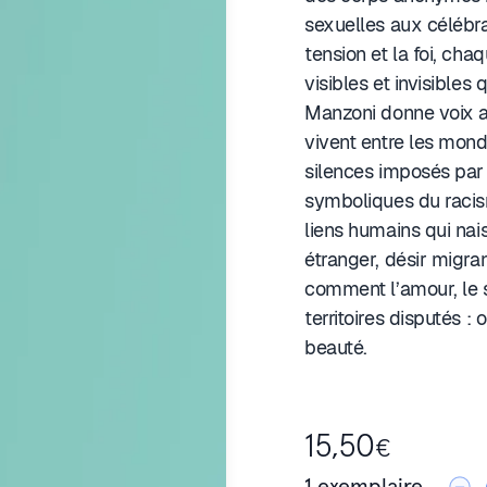
sexuelles aux célébra
tension et la foi, cha
visibles et invisibles
Manzoni donne voix au
vivent entre les mond
silences imposés par l
symboliques du racism
liens humains qui na
étranger, désir migra
comment l’amour, le 
territoires disputés : 
beauté.
15,50
€