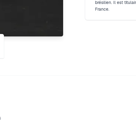
brésilien. Il est titul
France.
s