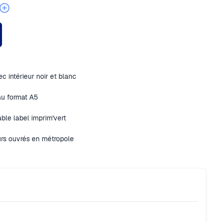
c intérieur noir et blanc
au format A5
ble label imprim'vert
urs ouvrés en métropole