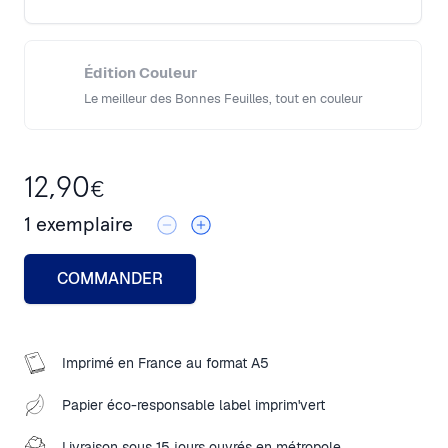
Édition Couleur
Le meilleur des Bonnes Feuilles, tout en couleur
12,90
€
1
exemplaire
COMMANDER
Close modal
Imprimé en France au format A5
Papier éco-responsable label imprim'vert
Livraison sous 15 jours ouvrés en métropole