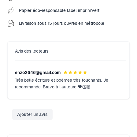
Papier éco-responsable label imprim'vert
Livraison sous 15 jours ouvrés en métropole
Avis des lecteurs
enzo2646@gmail.com
Très belle écriture et poèmes très touchants. Je
Close modal
recommande. Bravo à l’auteure ❤️👏🏼
Ajouter un avis