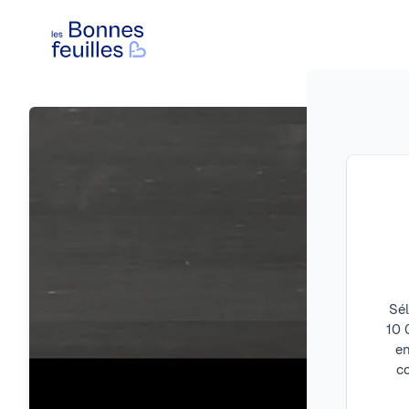
Les Bonnes Feuilles
Sél
10 
en
c