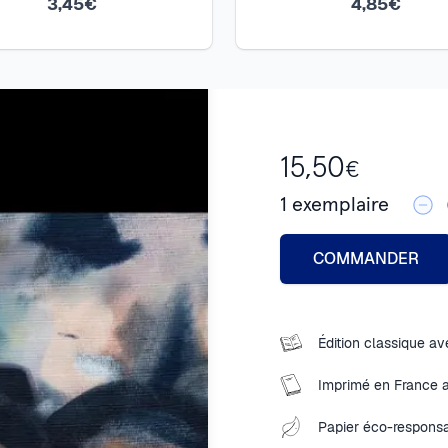
3,45€
4,85€
Pour citer Didion citan
est peut-être temps de
15,50
€
1
exemplaire
COMMANDER
Édition classique ave
Imprimé en France 
Papier éco-responsa