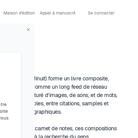
Maison d'édition
Appel à manuscrit
Se connecter
le
00
er 22h22 - Minuit) forme un livre composite,
ement, pensé comme un long feed de réseau
é d’un monde saturé d’images, de sons, et de mots,
rétations possibles, entre citations, samples et
tre
icaux-cinématographiques.
oite
 vous
nal intime et du carnet de notes, ces compositions
jeux de piste à la recherche du sens.