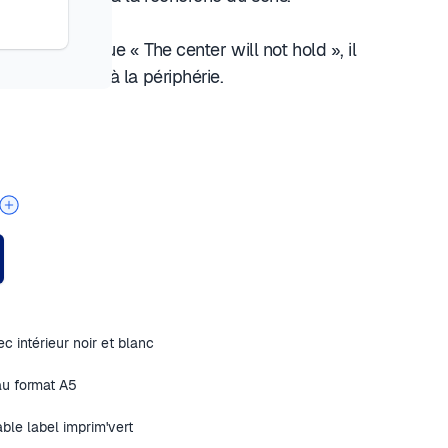
t Yeats, puisque « The center will not hold », il
 s’intéresser à la périphérie.
c intérieur noir et blanc
au format A5
ble label imprim'vert