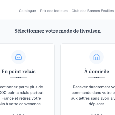
Catalogue
Prix des lecteurs
Club des Bonnes Feuilles
Sélectionnez votre mode de livraison
Rafaël B. Devil
2222 00
2222 / 0000 (prononc
sans fin ni commenc
En point relais
À domicile
social. Ce recueil, n
démultiplie les interp
ectionnez parmi plus de
Recevez directement vo
larcins littéraro-mus
000 points relais partout
commande dans votre b
 France et retirez votre
aux lettres sans avoir à
olis à votre convenance
déplacer
À la frontière du jour
deviennent peu à peu 