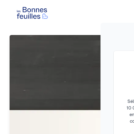
Les Bonnes Feuilles
Sél
10 
en
c