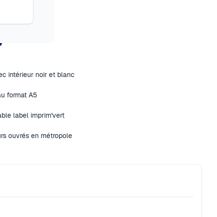
c intérieur noir et blanc
au format A5
ble label imprim'vert
urs ouvrés en métropole