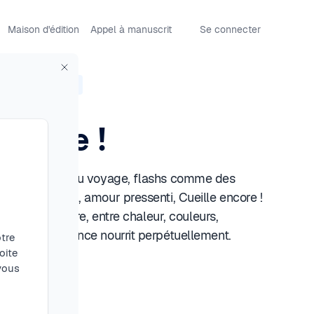
Maison d'édition
Appel à manuscrit
Se connecter
in Saint Marcel
encore !
avers la vitre du voyage, flashs comme des
enirs lumineux, amour pressenti, Cueille encore !
stoire intérieure, entre chaleur, couleurs,
s que l’espérance nourrit perpétuellement.
tre
oite
 vous