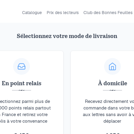
Catalogue
Prix des lecteurs
Club des Bonnes Feuilles
Sélectionnez votre mode de livraison
Emmanuelle Cab
Cueille 
Paysage défilant à tr
visions fugaces, souv
En point relais
À domicile
se veut l’écho d’une hi
sombreur parfois, mai
ectionnez parmi plus de
Recevez directement vo
000 points relais partout
commande dans votre b
 France et retirez votre
aux lettres sans avoir à
olis à votre convenance
déplacer
15,60
€