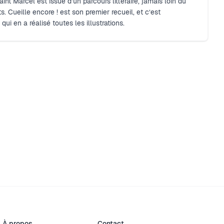
t Marcel est issue d’un parcours littéraire, jamais loin du
s. Cueille encore ! est son premier recueil, et c’est
i en a réalisé toutes les illustrations.
À propos
Contact