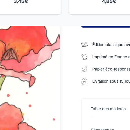
3,45€
4,85€
1
exemplaire
COMMANDER
Édition classique ave
Imprimé en France 
Papier éco-responsa
Livraison sous 15 jo
Table des matières