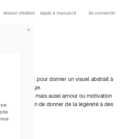
Maison d'édition
Appel à manuscrit
Se connecter
 dans ce recueil pour donner un visuel abstrait à
s liés au courage.
solitude ,colère mais aussi amour ou motivation
n artistique afin de donner de la légèreté à des
tre
 et de vécus.
oite
 vous