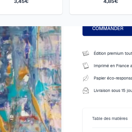
24,10
3,45€
4,85€
€
1
exemplaire
COMMANDER
Édition premium tou
Imprimé en France 
Papier éco-responsa
Livraison sous 15 jo
Table des matières