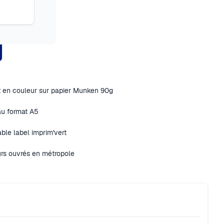
t en couleur sur papier Munken 90g
au format A5
ble label imprim'vert
urs ouvrés en métropole