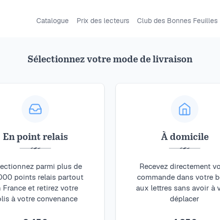
Catalogue
Prix des lecteurs
Club des Bonnes Feuilles
Sélectionnez votre mode de livraison
Am.J
courage
Art et poésie se lient
des sujets divers, tou
En point relais
À domicile
Anxiété, dépression, 
sont explorés de faço
ectionnez parmi plus de
Recevez directement vo
sujets lourds de sens
000 points relais partout
commande dans votre b
 France et retirez votre
aux lettres sans avoir à
olis à votre convenance
déplacer